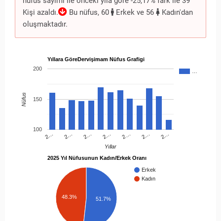
nüfus sayımı ile önceki yıla göre -25,17% fark ile 39
Kişi azaldı.
Bu nüfus, 60
Erkek ve 56
Kadın'dan
oluşmaktadır.
Yıllara GöreDervişimam Nüfus Grafigi
200
…
Nüfus
150
100
2…
2…
2…
2…
2…
2…
2…
Yıllar
2025 Yıl Nüfusunun Kadın/Erkek Oranı
Erkek
Kadın
48.3%
51.7%