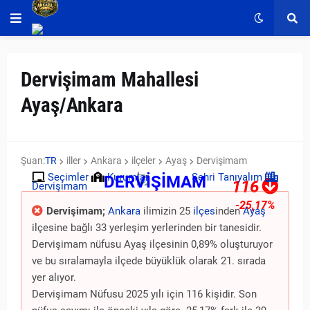
Dervişimam Mahallesi
Ayaş/Ankara
Şuan:
TR
iller
Ankara
ilçeler
Ayaş
Dervişimam
Seçimler
Kurumlar
Şehri Tanıyalım
DERVİŞİMAM
116
Dervişimam
-25,17%
Dervişimam;
Ankara
ilimizin 25
ilçes
inden
Ayaş
ilçesine bağlı 33 yerleşim yerlerinden bir tanesidir.
Dervişimam nüfusu Ayaş ilçesinin 0,89% oluşturuyor
ve bu sıralamayla ilçede büyüklük olarak 21. sırada
yer alıyor.
Dervişimam Nüfusu 2025 yılı için 116 kişidir. Son