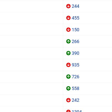
244
455
150
266
390
935
726
558
242
1304