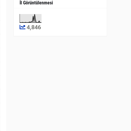
İl Görüntülenmesi
4,846