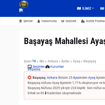
İLIMIZ
Şehirler
Hakkımızda
İstatistik
Gizlilik Politika
KONUK DEFTERI
Başayaş Mahallesi Aya
Şuan:
TR
iller
Ankara
ilçeler
Ayaş
Başayaş
Seçimler
Kurumlar
Başayaş
Başayaş;
Ankara
ilimizin 25
ilçes
inden
Ayaş
ilçesin
Başayaş nüfusu Ayaş ilçesinin 1,71% oluşturuyor ve bu
Başayaş Nüfusu 2025 yılı için 224 kişidir. Son nüfus sayı
Erkek ve 95
Kadın'dan oluşmaktadır.