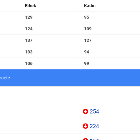
Erkek
Kadın
129
95
124
109
137
127
103
94
106
99
ncele
254
224