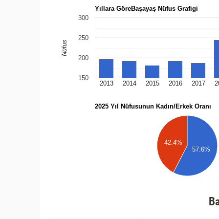
Yıllara GöreBaşayaş Nüfus Grafigi
300
250
Nüfus
200
150
2013
2014
2015
2016
2017
2
2025 Yıl Nüfusunun Kadın/Erkek Oranı
42.4%
57.6%
Ba