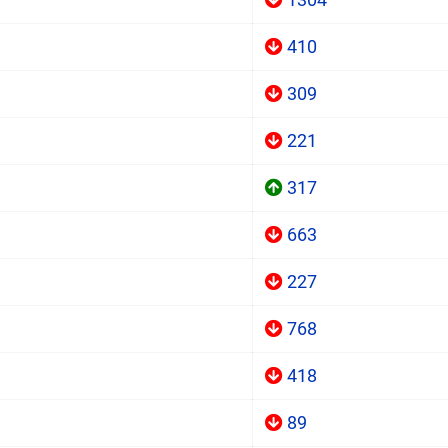
410
309
221
317
663
227
768
418
89