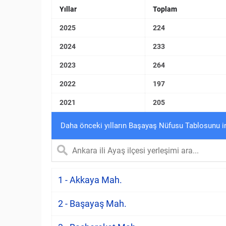
Yıllar
Toplam
2025
224
2024
233
2023
264
2022
197
2021
205
Daha önceki yılların Başayaş Nüfusu Tablosunu i
1 - Akkaya Mah.
2 - Başayaş Mah.