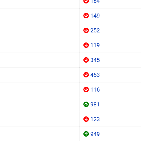
164
149
252
119
345
453
116
981
123
949