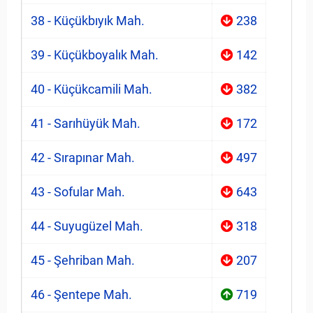
38 - Küçükbıyık Mah.
238
39 - Küçükboyalık Mah.
142
40 - Küçükcamili Mah.
382
41 - Sarıhüyük Mah.
172
42 - Sırapınar Mah.
497
43 - Sofular Mah.
643
44 - Suyugüzel Mah.
318
45 - Şehriban Mah.
207
46 - Şentepe Mah.
719