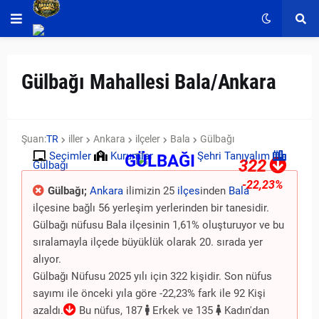
Gülbağı Mahallesi Bala/Ankara
Şuan:
TR
iller
Ankara
ilçeler
Bala
Gülbağı
Seçimler
Kurumlar
Şehri Tanıyalım
GÜLBAĞI
322
Gülbağı
-22,23%
Gülbağı;
Ankara
ilimizin 25
ilçes
inden
Bala
ilçesine bağlı 56 yerleşim yerlerinden bir tanesidir.
Gülbağı nüfusu Bala ilçesinin 1,61% oluşturuyor ve bu
sıralamayla ilçede büyüklük olarak 20. sırada yer
alıyor.
Gülbağı Nüfusu 2025 yılı için 322 kişidir. Son nüfus
sayımı ile önceki yıla göre -22,23% fark ile 92 Kişi
azaldı.
Bu nüfus, 187
Erkek ve 135
Kadın'dan