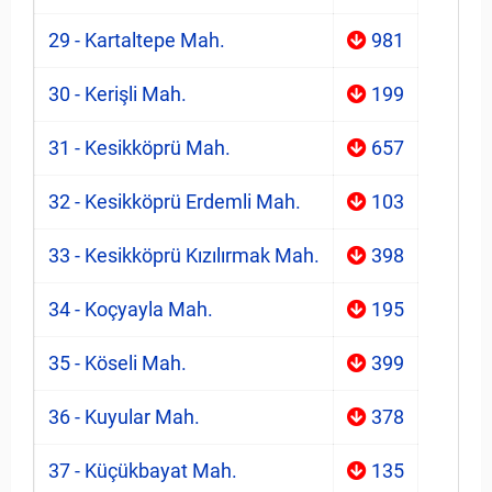
29 - Kartaltepe Mah.
981
30 - Kerişli Mah.
199
31 - Kesikköprü Mah.
657
32 - Kesikköprü Erdemli Mah.
103
33 - Kesikköprü Kızılırmak Mah.
398
34 - Koçyayla Mah.
195
35 - Köseli Mah.
399
36 - Kuyular Mah.
378
37 - Küçükbayat Mah.
135