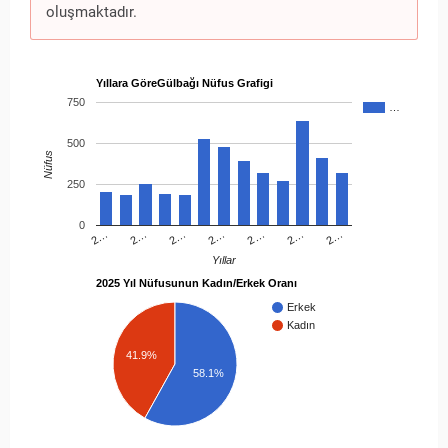
oluşmaktadır.
Yıllara GöreGülbağı Nüfus Grafigi
750
…
500
Nüfus
250
0
2…
2…
2…
2…
2…
2…
2…
Yıllar
2025 Yıl Nüfusunun Kadın/Erkek Oranı
Erkek
Kadın
41.9%
58.1%