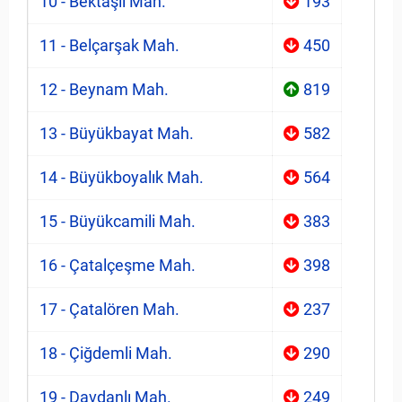
10 - Bektaşlı Mah.
193
11 - Belçarşak Mah.
450
12 - Beynam Mah.
819
13 - Büyükbayat Mah.
582
14 - Büyükboyalık Mah.
564
15 - Büyükcamili Mah.
383
16 - Çatalçeşme Mah.
398
17 - Çatalören Mah.
237
18 - Çiğdemli Mah.
290
19 - Davdanlı Mah.
249