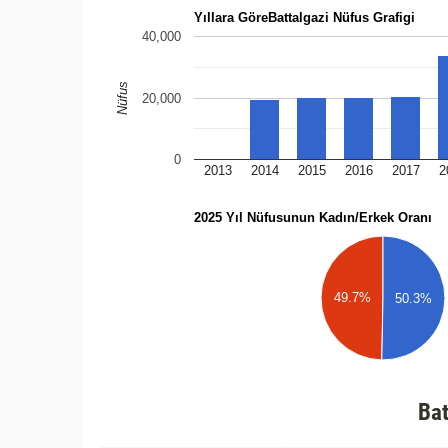
Yıllara GöreBattalgazi Nüfus Grafigi
40,000
Nüfus
20,000
0
2013
2014
2015
2016
2017
2
2025 Yıl Nüfusunun Kadın/Erkek Oranı
49.7%
50.3%
Bat