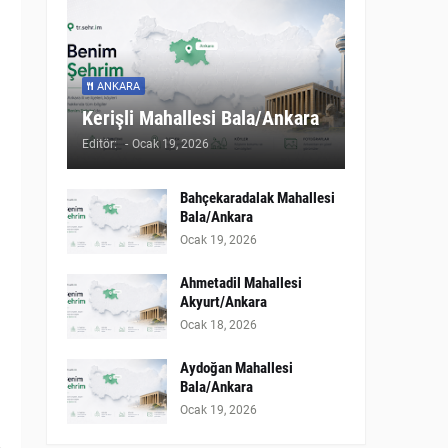
ANKARA
Kerişli Mahallesi Bala/Ankara
Editör:
-
Ocak 19, 2026
Bahçekaradalak Mahallesi
Bala/Ankara
Ocak 19, 2026
Ahmetadil Mahallesi
Akyurt/Ankara
Ocak 18, 2026
Aydoğan Mahallesi
Bala/Ankara
Ocak 19, 2026