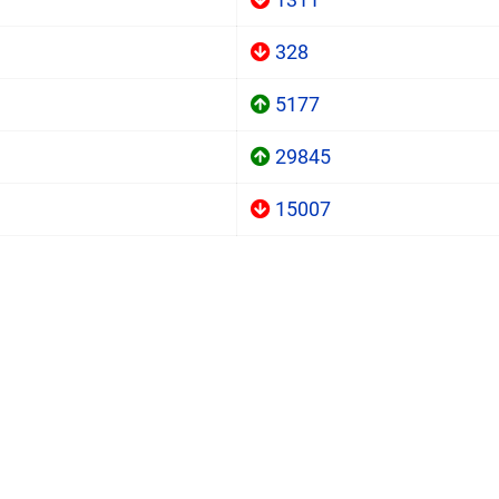
328
5177
29845
15007