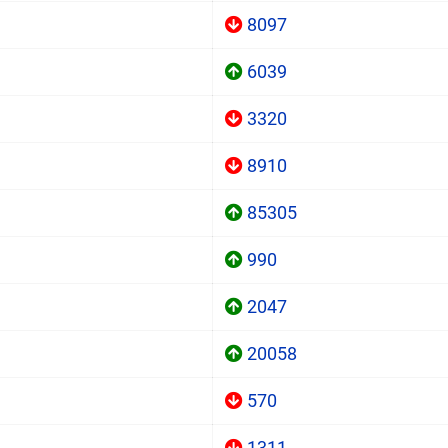
8097
6039
3320
8910
85305
990
2047
20058
570
1311