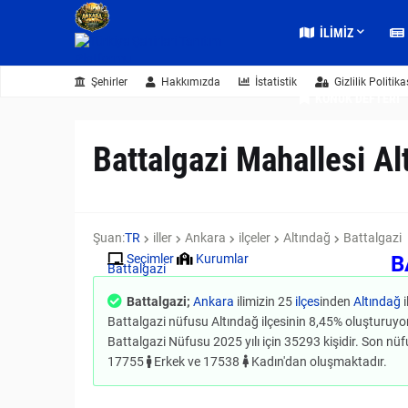
İLIMIZ
Şehirler
Hakkımızda
İstatistik
Gizlilik Politika
KONUK DEFTERI
Battalgazi Mahallesi A
Şuan:
TR
iller
Ankara
ilçeler
Altındağ
Battalgazi
B
Seçimler
Kurumlar
Battalgazi
Battalgazi;
Ankara
ilimizin 25
ilçes
inden
Altındağ
i
Battalgazi nüfusu Altındağ ilçesinin 8,45% oluşturuyor 
Battalgazi Nüfusu 2025 yılı için 35293 kişidir. Son nüfus
17755
Erkek ve 17538
Kadın'dan oluşmaktadır.