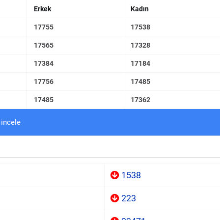
Erkek
Kadın
17755
17538
17565
17328
17384
17184
17756
17485
17485
17362
 incele
1538
223