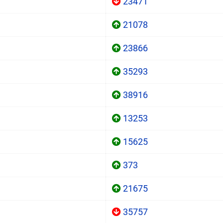
23471
21078
23866
35293
38916
13253
15625
373
21675
35757